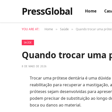
PressGlobal
Home
Cas
YOU ARE AT:
Home
Saúde
Quando trocar uma prótes
»
»
SAÚDE
Quando trocar uma p
8 DE MAIO DE 2026
Trocar uma prótese dentária é uma dúvida 
reabilitação para recuperar a mastigação, a
próteses sejam desenvolvidas para apresen
podem precisar de substituição ao longo d
boca ou danos ao material.