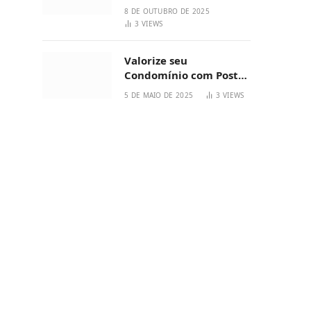
Black Friday
8 DE OUTUBRO DE 2025
3
VIEWS
Valorize seu
Condomínio com Poste
de Aço de Alta
5 DE MAIO DE 2025
3
VIEWS
Qualidade