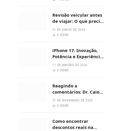
Revisão veicular antes
de viajar: O que precisa
para viagem?
21 DE JUNHO DE 2024
4
VIEWS
iPhone 17: Inovação,
Potência e Experiência
Premium
17 DE JANEIRO DE 2026
3
VIEWS
Reagindo a
comentários: Dr. Caio
Villaça traz respostas
21 DE NOVEMBRO DE 2025
saudáveis sobre
3
VIEWS
emagrecimento
Como encontrar
descontos reais na