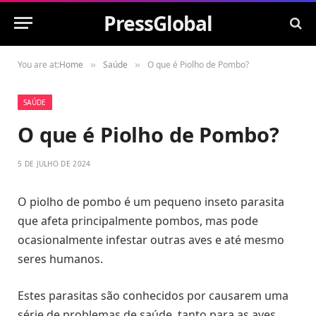
PressGlobal
You are at:
Home
Saúde
O que é Piolho de Pombo?
»
»
SAÚDE
O que é Piolho de Pombo?
5 DE JULHO DE 2024
O piolho de pombo é um pequeno inseto parasita
que afeta principalmente pombos, mas pode
ocasionalmente infestar outras aves e até mesmo
seres humanos.
Estes parasitas são conhecidos por causarem uma
série de problemas de saúde, tanto para as aves