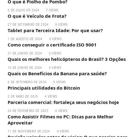
O que é Piolho de Pombo?
5 DE JULHO DE 2024
7
VIEWS
O que é Veículo de Frota?
27 DE SETEMBRO DE 2024
6
VIEWS
Tablet para Terceira Idade: Por que usar?
1 DE AGOSTO DE 2024
6
VIEWS
Como conseguir o certificado ISO 9001
21 DE JUNHO DE 2024
6
VIEWS
Quais os melhores helicópteros do Brasil? 3 Opções
10 DE JUNHO DE 2024
6
VIEWS
Quais os Benefícios da Banana para saúde?
6 DE SETEMBRO DE 2024
5
VIEWS
Principais utilidades do Bitcoin
2 DE MAIO DE 2025
4
VIEWS
Parceria comercial: fortaleça seus negócios hoje
24 DE FEVEREIRO DE 2025
4
VIEWS
Como Assistir Filmes no PC: Dicas para Melhor
Aproveitar
11 DE NOVEMBRO DE 2024
4
VIEWS
Revisão veicular antes de viajar: O que precisa para