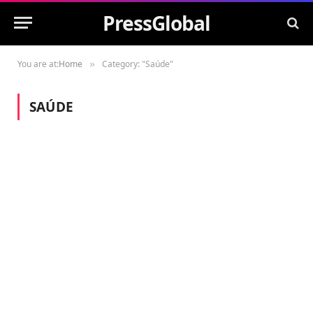
PressGlobal
You are at:
Home
Category: "Saúde"
»
SAÚDE