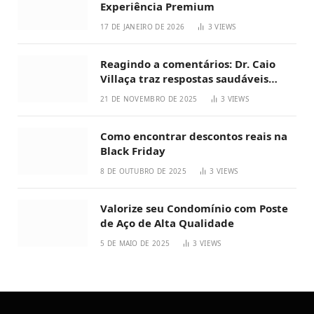
Experiência Premium
17 DE JANEIRO DE 2026
3
VIEWS
Reagindo a comentários: Dr. Caio
Villaça traz respostas saudáveis
sobre emagrecimento
21 DE NOVEMBRO DE 2025
3
VIEWS
Como encontrar descontos reais na
Black Friday
8 DE OUTUBRO DE 2025
3
VIEWS
Valorize seu Condomínio com Poste
de Aço de Alta Qualidade
5 DE MAIO DE 2025
3
VIEWS