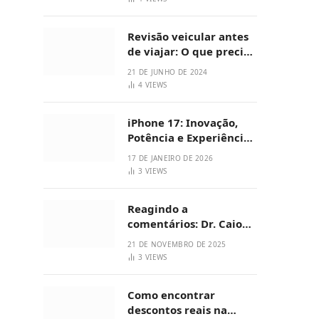
Revisão veicular antes
de viajar: O que precisa
para viagem?
21 DE JUNHO DE 2024
4
VIEWS
iPhone 17: Inovação,
Potência e Experiência
Premium
17 DE JANEIRO DE 2026
3
VIEWS
Reagindo a
comentários: Dr. Caio
Villaça traz respostas
21 DE NOVEMBRO DE 2025
saudáveis sobre
3
VIEWS
emagrecimento
Como encontrar
descontos reais na