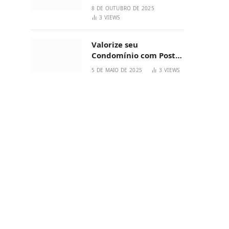
Black Friday
8 DE OUTUBRO DE 2025
3
VIEWS
Valorize seu
Condomínio com Poste
de Aço de Alta
5 DE MAIO DE 2025
3
VIEWS
Qualidade