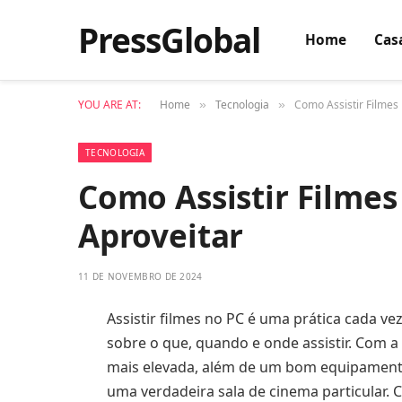
PressGlobal
Home
Cas
YOU ARE AT:
Home
Tecnologia
Como Assistir Filmes
»
»
TECNOLOGIA
Como Assistir Filmes
Aproveitar
11 DE NOVEMBRO DE 2024
Assistir filmes no PC é uma prática cada v
sobre o que, quando e onde assistir. Com a 
mais elevada, além de um bom equipament
uma verdadeira sala de cinema particular. 