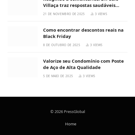
Villaça traz respostas saudáveis
sobre emagrecimento
21 DE NOVEMBRO DE 2025
3
VIEWS
Como encontrar descontos reais na
Black Friday
8 DE OUTUBRO DE 2025
3
VIEWS
Valorize seu Condomínio com Poste
de Aço de Alta Qualidade
5 DE MAIO DE 2025
3
VIEWS
© 2026 PressGlobal
Home