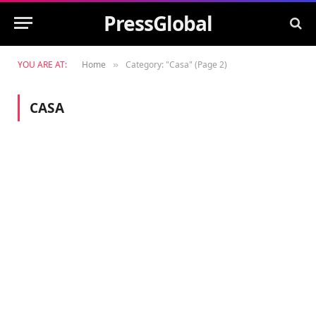
PressGlobal
YOU ARE AT:
Home
Category: "Casa" (Page 2)
»
CASA